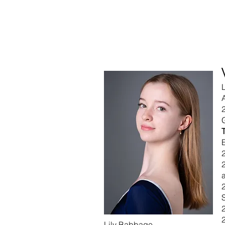
2
Lily Babbage