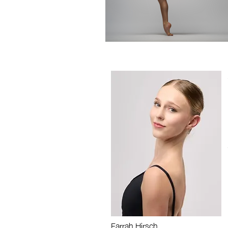
Farrah Hirs
ch