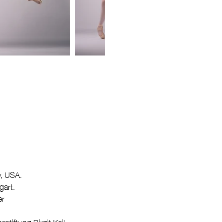
y, USA.
gart.
er
stiftung Birgit Keil.