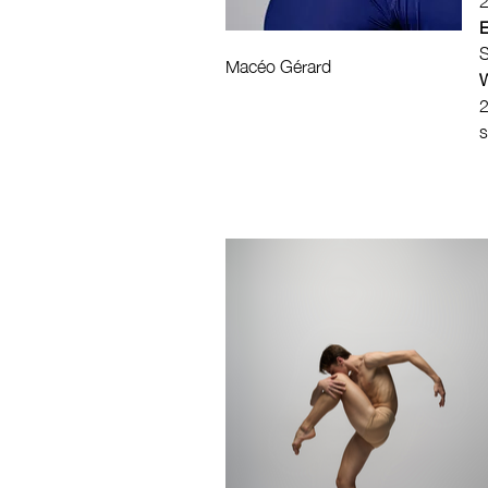
S
Macéo Gérard
W
2
s