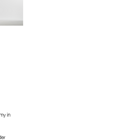
my in
der