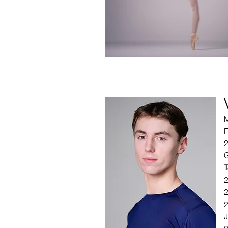
F
2
G
T
2
2
2
J
2