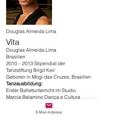
Douglas Almeida Lima
Vita
Douglas Almeida Lima
Brasilien
2010 – 2013 Stipendiat der
Tanzstiftung Birgit Keil
Geboren in Mogi das Cruzes, Brasilien
Tanzausbildung:
Erster Ballettunterricht im Studio
Marcia Belamino Dança e Cultura
2010 – 2013 Studium an der Akademie
des Tanzes Mannheim als Stipendiat
E-Mail-Adresse
der
Tanzstiftung Birgit Keil
2012/2013 Studienbegleitend Mitglied