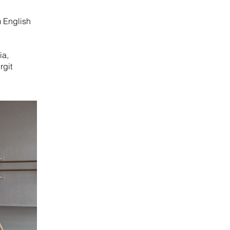
m English
ia,
rgit