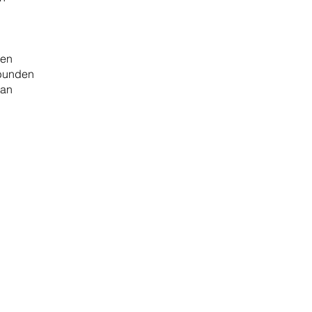
ien
rbunden
 an