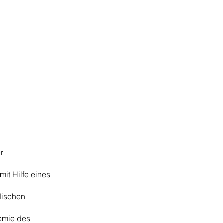
r
it Hilfe eines
dischen
demie des