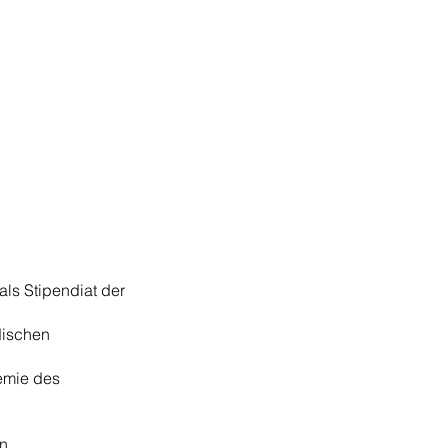
ls Stipendiat der
dischen
demie des
en