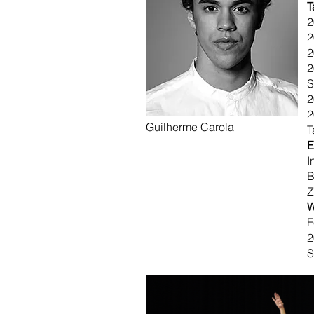
T
2
2
2
2
S
2
2
Guilherme Carola
T
E
I
B
Z
W
F
2
S