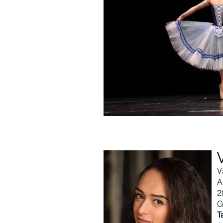
V
A
2
G
T