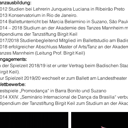
anzausbildung:
012 Studien bei Lehrerin Junqueira Luciana in Ribeirão Preto
013 Konservatorium in Rio de Janeiro.
014 Ballettunterricht bei Marcia Belarmino in Suzano, São Paul
014 – 2018 Studium an der Akademie des Tanzes Mannheim mit
tipendiums der Tanzstiftung Birgit Keil
017/2018 Studienbegleitend Mitglied im Ballettstudio am Badi
018 erfolgreicher Abschluss Master of Arts/Tanz an der Akade
anzes Mannheim (Leitung Prof. Birgit Keil)
ngagements:
n der Spielzeit 2018/19 ist er unter Vertrag beim Badischen Staa
irgit Keil).
ur Spielzeit 2019/20 wechselt er zum Ballett am Landestheater
ettbewerbe:
estspiele „Promodança“ in Barra Bonito und Suzano
014 XXIV. „Seminário Internacional de Dança da Brasilia“ ver
tipendium der Tanzstiftung Birgit Keil zum Studium an der A