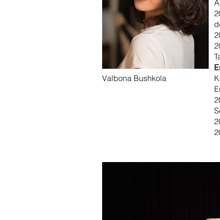
A
2
d
2
2
T
E
Valbona Bushkola
K
E
2
S
2
2