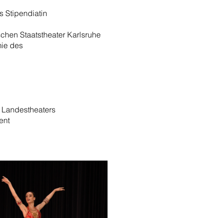
 Stipendiatin
chen Staatstheater Karlsruhe
mie des
 Landestheaters
ent