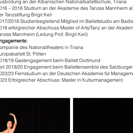
usbildung an der Albanischen Nationalballettschule, Tirana
016 – 2018 Studium an der Akademie des Tanzes Mannheim als
er Tanzstiftung Birgit Keil
017/2018 Studienbegleitend Mitglied im Ballettstudio am Badis
018 erfolgreicher Abschluss Master of Arts/Tanz an der Akade
anzes Mannheim (Leitung Prof. Birgit Keil)
ngagements:
ompanie des Nationaltheaters in Tirana
uropaballett St. Pölten
018/19 Gastengagement beim Ballett Dortmund
eit 2019/20 Engagement beim Ballettensemble des Salzburger
022/23 Fernstudium an der Deutschen Akademie für Managem
023 Erfolgreicher Abschluss: Master in Kulturmanagement