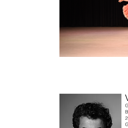
G
B
2
G