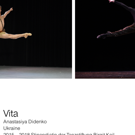
Vita
Anastasiya Didenko
Ukraine
2015 – 2018 Stipendiatin der Tanzstiftung Birgit Keil