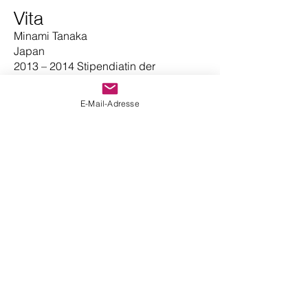
Vita
Minami Tanaka
Japan
2013 – 2014 Stipendiatin der
Tanzstiftung Birgit Keil
Geboren in Misato, Japan
E-Mail-Adresse
Tanzausbildung:
2013 – 2014 Bachelor-Studium an der
Akademie des Tanzes Mannheim
(Leitung
Prof. Birgit Keil) mit Hilfe eines
Stipendiums der Tanzstiftung Birgit
Keil
Wettbewerbe:
2012 2. Preis „7th Educational
Competition“ Tokyo, Japan verbunden
mit einem Stipendium der Tanzstiftung
Birgit Keil zum Studium an
der Akademie des Tanzes Mannheim.