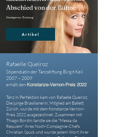
Abschied von der Bühne
Stuttgarter Zeitung
Artikel
Rafaelle Queiroz
Stipendiatin der Tanzstiftung Birgit Keil
2007 – 2009
erhält den
Konstanze-Vernon-Preis 2022
Tanz in Perfektion kam von Rafaelle Queiroz.
Die junge Brasilianerin, Mitglied am Ballett
Zürich, wurde mit dem Konstanze-Vernon-
Preis 2022 ausgezeichnet. Zusammen mit
Thiago Bordin tanzte sie die "Messa da
Requiem" ihres Noch-Compagnie-Chefs
Christian Spuck und wurde jedem Wort ihrer