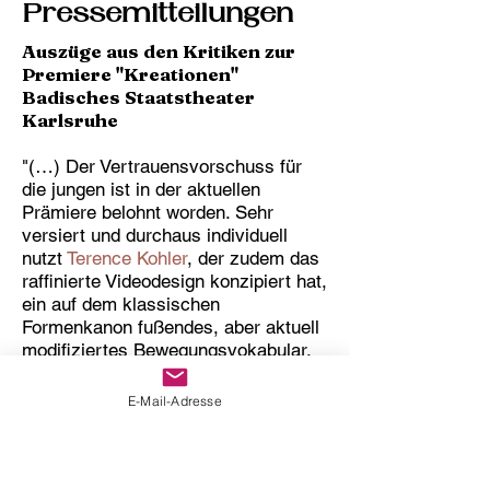
Pressemitteilungen
Auszüge aus den Kritiken zur
Premiere "Kreationen"
Badisches Staatstheater
Karlsruhe
"(…) Der Vertrauensvorschuss für
die jungen ist in der aktuellen
Prämiere belohnt worden. Sehr
versiert und durchaus individuell
nutzt
Terence Kohler
, der zudem das
raffinierte Videodesign konzipiert hat,
ein auf dem klassischen
Formenkanon fußendes, aber aktuell
modifiziertes Bewegungsvokabular,
um den Namenlosen Mann in seiner
Choreografie in die Fänge einer
E-Mail-Adresse
imaginierten Welt einzuspinnen.
(…) In Birgit Keils Mannheimer
Akademie des Tanzes wurde wie