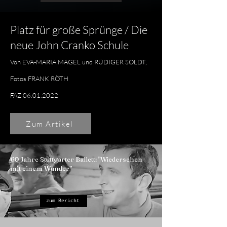
Platz für große Sprünge / Die
neue John Cranko Schule
Von EVA-MARIA MAGEL und RÜDIGER SOLDT,
Fotos FRANK RÖTH
FAZ
06.01.2022
Zum Artikel
60 Jahre Stuttgarter Ballett: "Wiedersehen
mit einem Wunder”
zum Bericht