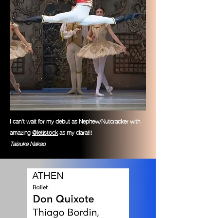
I can't wait for my debut as Nephew/Nutcracker with
amazing
@letistock
as my clara!!!
Taisuke
Nakao