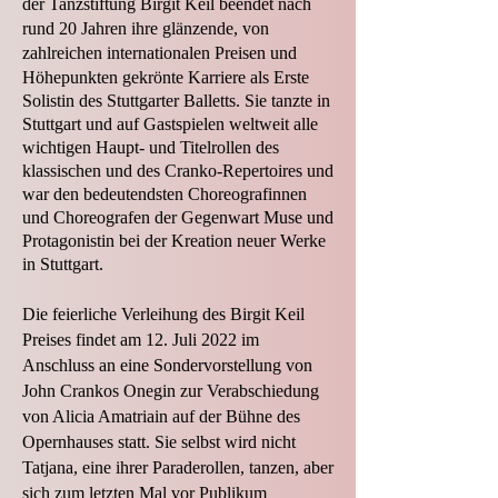
der Tanzstiftung Birgit Keil beendet nach
rund 20 Jahren ihre glänzende, von
zahlreichen
internationalen Preisen und
Höhepunkten gekrönte Karriere als Erste
Solistin des Stuttgarter Balletts. Sie tanzte in
Stuttgart und auf Gastspielen weltweit alle
wichtigen Haupt- und Titelrollen des
klassischen und des Cranko-Repertoires und
war den bedeutendsten Choreografinnen
und Choreografen der Gegenwart Muse und
Protagonistin bei der Kreation neuer Werke
in Stuttgart.
Die feierliche Verleihung des Birgit Keil
Preises findet am 12. Juli 2022 im
Anschluss an eine Sondervorstellung von
John Crankos Onegin zur Verabschiedung
von Alicia Amatriain auf der Bühne des
Opernhauses statt. Sie selbst wird nicht
Tatjana, eine ihrer Paraderollen, tanzen, aber
sich zum letzten Mal vor Publikum