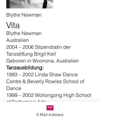
Blythe Newman
Vita
Blythe Newman
Australien
2004 – 2006 Stipendiatin der
Tanzstiftung Birgit Keil
Geboren in Woonona, Australien
Tanzausbildung:
1993 – 2002 Linda Shaw Dance
Centre & Beverly Rowles School of
Dance
1999 – 2002 Wollongong High School
of Performing Arts
2002 Dance World 301
E-Mail-Adresse
2003 Australian International School of
Coaching
2004 – 2006 Studium an der Akademie
des Tanzes Mannheim mit Hilfe eines