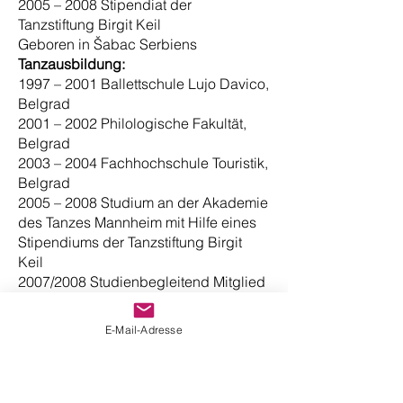
2005 – 2008 Stipendiat der
Tanzstiftung Birgit Keil
Geboren in Šabac Serbiens
Tanzausbildung:
1997 – 2001 Ballettschule Lujo Davico,
Belgrad
2001 – 2002 Philologische Fakultät,
Belgrad
2003 – 2004 Fachhochschule Touristik,
Belgrad
2005 – 2008 Studium an der Akademie
des Tanzes Mannheim mit Hilfe eines
Stipendiums der Tanzstiftung Birgit
Keil
2007/2008 Studienbegleitend Mitglied
im Ballettstudio am Badischen
Staatstheaters Karlsruhe
E-Mail-Adresse
2008 erfolgreicher Abschluss des
Diplomstudienganges
Tanz/Bühnenpraxis an der Akademie
des Tanzes Mannheim (Leitung Prof.