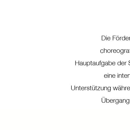
Die Förde
choreogra
Hauptaufgabe der St
eine inte
Unterstützung währe
Übergang z